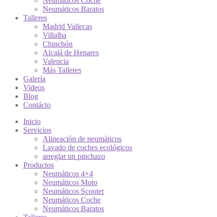
Neumáticos Coche
Neumáticos Baratos
Talleres
Madrid Vallecas
Villalba
Chinchón
Alcalá de Henares
Valencia
Más Talleres
Galería
Videos
Blog
Contácto
Inicio
Servicios
Alineación de neumáticos
Lavado de coches ecológicos
arreglar un pinchazo
Productos
Neumáticos 4×4
Neumáticos Moto
Neumáticos Scooter
Neumáticos Coche
Neumáticos Baratos