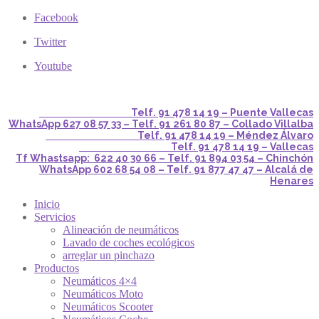
Facebook
Twitter
Youtube
Telf. 91 478 14 19 – Puente Vallecas
WhatsApp 627 08 57 33 – Telf. 91 261 80 87 – Collado Villalba
Telf. 91 478 14 19 – Méndez Álvaro
Telf. 91 478 14 19 – Vallecas
Tf Whastsapp: 622 40 30 66 – Telf. 91 894 03 54 – Chinchón
WhatsApp 602 68 54 08 – Telf. 91 877 47 47 – Alcalá de
Henares
Inicio
Servicios
Alineación de neumáticos
Lavado de coches ecológicos
arreglar un pinchazo
Productos
Neumáticos 4×4
Neumáticos Moto
Neumáticos Scooter