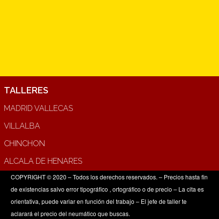
TALLERES
MADRID VALLECAS
VILLALBA
CHINCHON
ALCALA DE HENARES
COPYRIGHT © 2020 – Todos los derechos reservados. – Precios hasta fin
de existencias salvo error tipográfico , ortográfico o de precio – La cita es
orientativa, puede variar en función del trabajo – El jefe de taller te
aclarará el precio del neumático que buscas.