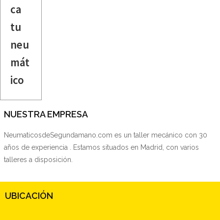
ca
tu
neu
mát
ico
NUESTRA EMPRESA
NeumaticosdeSegundamano.com es un taller mecánico con 30
años de experiencia . Estamos situados en Madrid, con varios
talleres a disposición.
UBICACIÓN