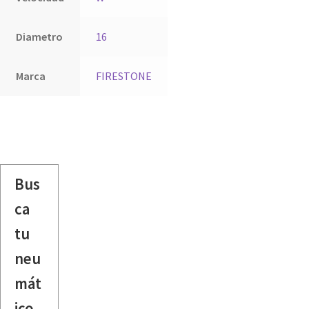
Diametro
16
Marca
FIRESTONE
Bus
ca
tu
neu
mát
ico