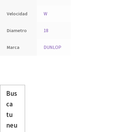
Velocidad
W
Diametro
18
Marca
DUNLOP
Bus
ca
tu
neu