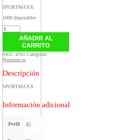
SPORTMAXX
1000 disponibles
SPORTMAXX
cantidad
AÑADIR AL
CARRITO
SKU:
4761
Categoría:
Neumaticos
Descripción
SPORTMAXX
Información adicional
Perfil
45