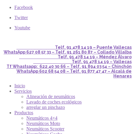
Facebook
Twitter
Youtube
Telf. 91 478 14 19 – Puente Vallecas
WhatsApp 627 08 57 33 – Telf. 91 261 80 87 – Collado Villalba
Telf. 91 478 14 19 – Méndez Álvaro
Telf. 91 478 14 19 – Vallecas
Tf Whastsapp: 622 40 30 66 – Telf. 91 894 03 54 – Chinchón
WhatsApp 602 68 54 08 – Telf. 91 877 47 47 – Alcalá de
Henares
Inicio
Servicios
Alineación de neumáticos
Lavado de coches ecológicos
arreglar un pinchazo
Productos
Neumáticos 4×4
Neumáticos Moto
Neumáticos Scooter