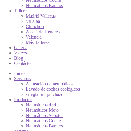
Neumáticos Coche
Neumáticos Baratos
Talleres
Madrid Vallecas
Villalba
Chinchón
Alcalá de Henares
Valencia
Más Talleres
Galería
Videos
Blog
Contácto
Inicio
Servicios
Alineación de neumáticos
Lavado de coches ecológicos
arreglar un pinchazo
Productos
Neumáticos 4×4
Neumáticos Moto
Neumáticos Scooter
Neumáticos Coche
Neumáticos Baratos