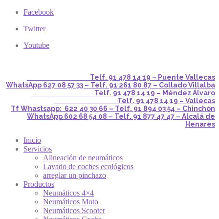
Facebook
Twitter
Youtube
Telf. 91 478 14 19 – Puente Vallecas
WhatsApp 627 08 57 33 – Telf. 91 261 80 87 – Collado Villalba
Telf. 91 478 14 19 – Méndez Álvaro
Telf. 91 478 14 19 – Vallecas
Tf Whastsapp: 622 40 30 66 – Telf. 91 894 03 54 – Chinchón
WhatsApp 602 68 54 08 – Telf. 91 877 47 47 – Alcalá de
Henares
Inicio
Servicios
Alineación de neumáticos
Lavado de coches ecológicos
arreglar un pinchazo
Productos
Neumáticos 4×4
Neumáticos Moto
Neumáticos Scooter