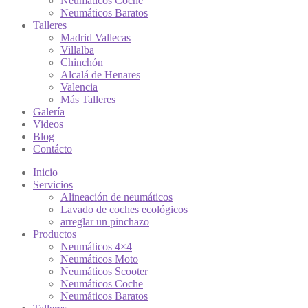
Neumáticos Coche
Neumáticos Baratos
Talleres
Madrid Vallecas
Villalba
Chinchón
Alcalá de Henares
Valencia
Más Talleres
Galería
Videos
Blog
Contácto
Inicio
Servicios
Alineación de neumáticos
Lavado de coches ecológicos
arreglar un pinchazo
Productos
Neumáticos 4×4
Neumáticos Moto
Neumáticos Scooter
Neumáticos Coche
Neumáticos Baratos