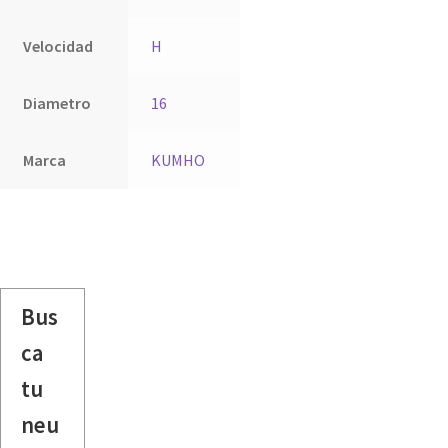
Velocidad
H
Diametro
16
Marca
KUMHO
Bus
ca
tu
neu