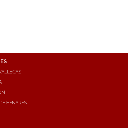
RES
VALLECAS
A
ON
DE HENARES