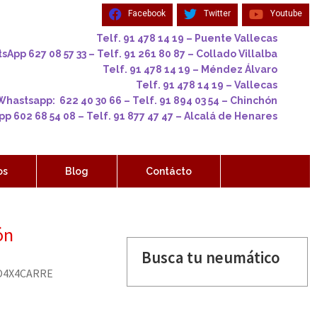
Facebook
Twitter
Youtube
Telf. 91 478 14 19 – Puente Vallecas
App 627 08 57 33 – Telf. 91 261 80 87 – Collado Villalba
Telf. 91 478 14 19 – Méndez Álvaro
Telf. 91 478 14 19 – Vallecas
Whastsapp: 622 40 30 66 – Telf. 91 894 03 54 – Chinchón
p 602 68 54 08 – Telf. 91 877 47 47 – Alcalá de Henares
os
Blog
Contácto
ón
Busca tu neumático
O4X4CARRE