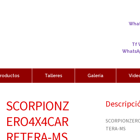
Whats
Tf 
WhatsAp
roductos
Talleres
Galería
Vide
SCORPIONZ
Descripci
ERO4X4CAR
SCORPIONZER
TERA-MS
RETERA-MS