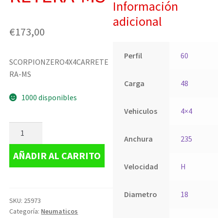
Información
adicional
€
173,00
Perfil
60
SCORPIONZERO4X4CARRETE
RA-MS
Carga
48
1000 disponibles
Vehiculos
4×4
Anchura
235
AÑADIR AL CARRITO
Velocidad
H
Diametro
18
SKU:
25973
Categoría:
Neumaticos