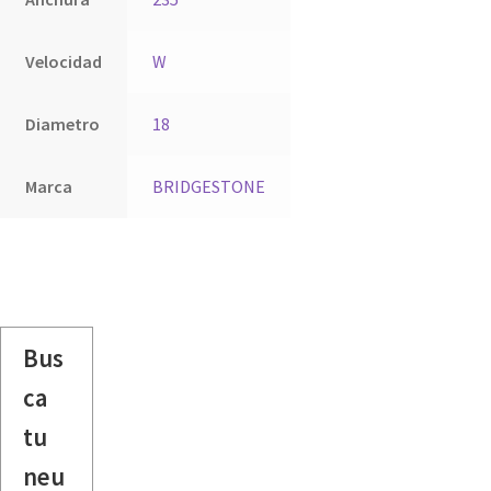
Velocidad
W
Diametro
18
Marca
BRIDGESTONE
Bus
ca
tu
neu