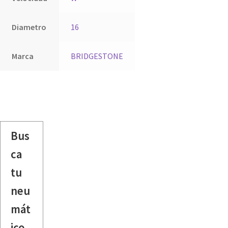
Diametro
16
Marca
BRIDGESTONE
Bus
ca
tu
neu
mát
ico