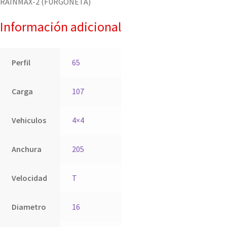
RAINMAX-2 (FURGONETA)
Información adicional
Perfil
65
Carga
107
Vehiculos
4×4
Anchura
205
Velocidad
T
Diametro
16