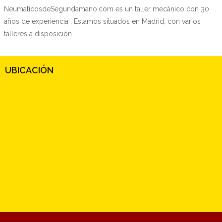
NeumaticosdeSegundamano.com es un taller mecánico con 30
años de experiencia . Estamos situados en Madrid, con varios
talleres a disposición.
UBICACIÓN