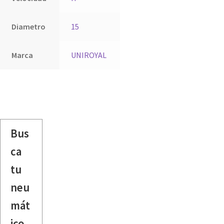
Diametro
15
Marca
UNIROYAL
Bus
ca
tu
neu
mát
ico