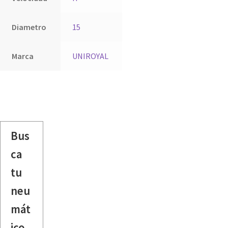
Diametro
15
Marca
UNIROYAL
Bus
ca
tu
neu
mát
ico