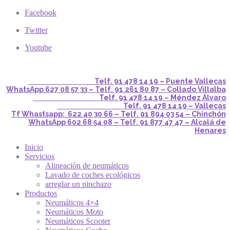
Facebook
Twitter
Youtube
Telf. 91 478 14 19 – Puente Vallecas
WhatsApp 627 08 57 33 – Telf. 91 261 80 87 – Collado Villalba
Telf. 91 478 14 19 – Méndez Álvaro
Telf. 91 478 14 19 – Vallecas
Tf Whastsapp: 622 40 30 66 – Telf. 91 894 03 54 – Chinchón
WhatsApp 602 68 54 08 – Telf. 91 877 47 47 – Alcalá de
Henares
Inicio
Servicios
Alineación de neumáticos
Lavado de coches ecológicos
arreglar un pinchazo
Productos
Neumáticos 4×4
Neumáticos Moto
Neumáticos Scooter