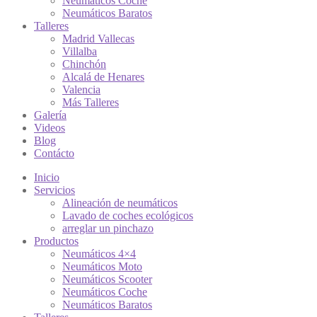
Neumáticos Coche
Neumáticos Baratos
Talleres
Madrid Vallecas
Villalba
Chinchón
Alcalá de Henares
Valencia
Más Talleres
Galería
Videos
Blog
Contácto
Inicio
Servicios
Alineación de neumáticos
Lavado de coches ecológicos
arreglar un pinchazo
Productos
Neumáticos 4×4
Neumáticos Moto
Neumáticos Scooter
Neumáticos Coche
Neumáticos Baratos