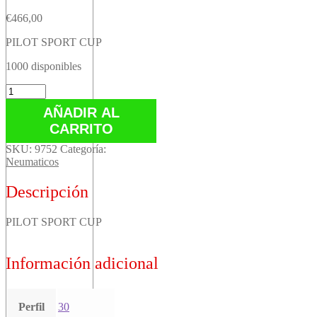
€
466,00
PILOT SPORT CUP
1000 disponibles
PILOT
SPORT
AÑADIR AL
CUP
CARRITO
cantidad
SKU:
9752
Categoría:
Neumaticos
Descripción
PILOT SPORT CUP
Información adicional
Perfil
30