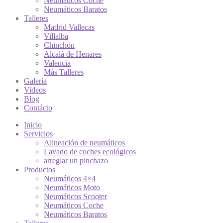
Neumáticos Coche
Neumáticos Baratos
Talleres
Madrid Vallecas
Villalba
Chinchón
Alcalá de Henares
Valencia
Más Talleres
Galería
Videos
Blog
Contácto
Inicio
Servicios
Alineación de neumáticos
Lavado de coches ecológicos
arreglar un pinchazo
Productos
Neumáticos 4×4
Neumáticos Moto
Neumáticos Scooter
Neumáticos Coche
Neumáticos Baratos