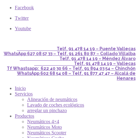
Facebook
Twitter
Youtube
Telf. 91 478 14 19 – Puente Vallecas
WhatsApp 627 08 57 33 – Telf. 91 261 80 87 – Collado Villalba
Telf. 91 478 14 19 – Méndez Álvaro
Telf. 91 478 14 19 – Vallecas
Tf Whastsapp: 622 40 30 66 – Telf. 91 894 03 54 – Chinchón
WhatsApp 602 68 54 08 – Telf. 91 877 47 47 – Alcalá de
Henares
Inicio
Servicios
Alineación de neumáticos
Lavado de coches ecológicos
arreglar un pinchazo
Productos
Neumáticos 4×4
Neumáticos Moto
Neumáticos Scooter