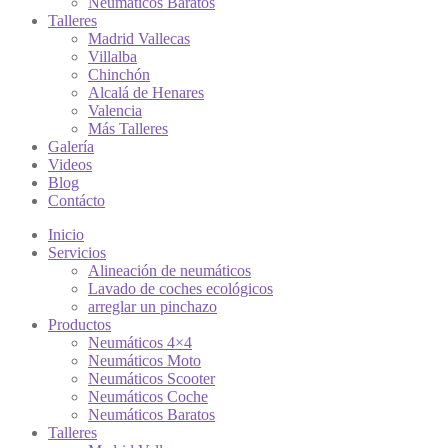
Neumáticos Baratos
Talleres
Madrid Vallecas
Villalba
Chinchón
Alcalá de Henares
Valencia
Más Talleres
Galería
Videos
Blog
Contácto
Inicio
Servicios
Alineación de neumáticos
Lavado de coches ecológicos
arreglar un pinchazo
Productos
Neumáticos 4×4
Neumáticos Moto
Neumáticos Scooter
Neumáticos Coche
Neumáticos Baratos
Talleres