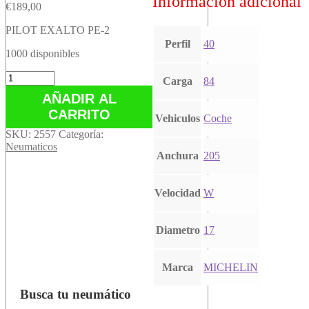
Información adicional
€
189,00
PILOT EXALTO PE-2
Perfil
40
1000 disponibles
PILOT
Carga
84
EXALTO
AÑADIR AL
PE-
CARRITO
2
Vehiculos
Coche
cantidad
SKU:
2557
Categoría:
Neumaticos
Anchura
205
Velocidad
W
Diametro
17
Marca
MICHELIN
Busca tu neumático