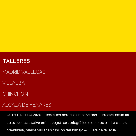
TALLERES
MADRID VALLECAS
VILLALBA
CHINCHON
ALCALA DE HENARES
COPYRIGHT © 2020 – Todos los derechos reservados. – Precios hasta fin
de existencias salvo error tipográfico , ortográfico o de precio – La cita es
orientativa, puede variar en función del trabajo – El jefe de taller te