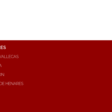
RES
VALLECAS
A
ON
DE HENARES