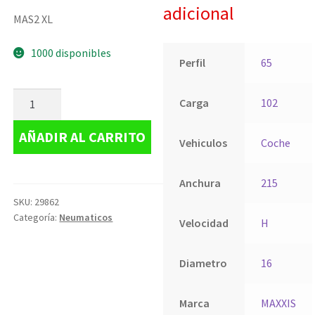
adicional
MAS2 XL
1000 disponibles
Perfil
65
Carga
102
AÑADIR AL CARRITO
Vehiculos
Coche
Anchura
215
SKU:
29862
Categoría:
Neumaticos
Velocidad
H
Diametro
16
Marca
MAXXIS