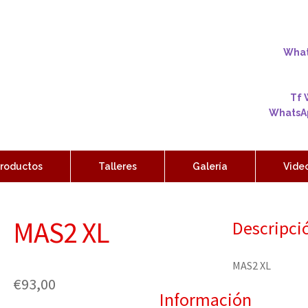
Whats
Tf 
WhatsAp
roductos
Talleres
Galería
Vide
MAS2 XL
Descripci
MAS2 XL
€
93,00
Información