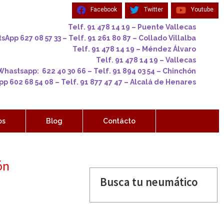
Facebook
Twitter
Youtube
Telf. 91 478 14 19 – Puente Vallecas
App 627 08 57 33 – Telf. 91 261 80 87 – Collado Villalba
Telf. 91 478 14 19 – Méndez Álvaro
Telf. 91 478 14 19 – Vallecas
Whastsapp: 622 40 30 66 – Telf. 91 894 03 54 – Chinchón
p 602 68 54 08 – Telf. 91 877 47 47 – Alcalá de Henares
os
Blog
Contácto
ón
Busca tu neumático