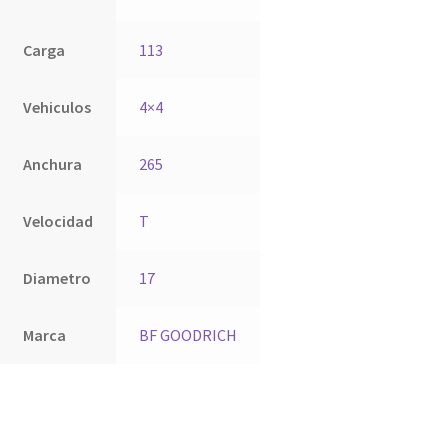
Carga
113
Vehiculos
4×4
Anchura
265
Velocidad
T
Diametro
17
Marca
BF GOODRICH