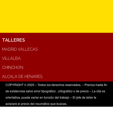
TALLERES
MADRID VALLECAS
VILLALBA
CHINCHON
ALCALA DE HENARES
COPYRIGHT © 2020 – Todos los derechos reservados. – Precios hasta fin
de existencias salvo error tipográfico , ortográfico o de precio – La cita es
orientativa, puede variar en función del trabajo – El jefe de taller te
aclarará el precio del neumático que buscas.