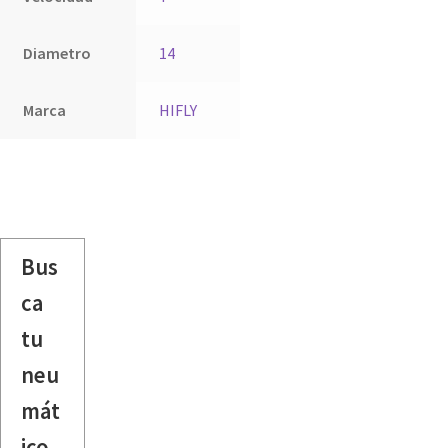
Diametro
14
Marca
HIFLY
Bus
ca
tu
neu
mát
ico