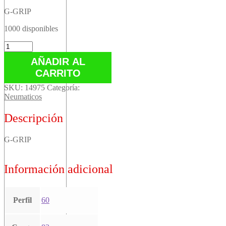
G-GRIP
1000 disponibles
G-
GRIP
AÑADIR AL
cantidad
CARRITO
SKU:
14975
Categoría:
Neumaticos
Descripción
G-GRIP
Información adicional
Perfil
60