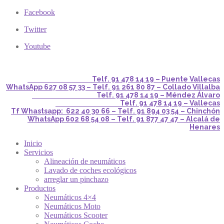
Facebook
Twitter
Youtube
Telf. 91 478 14 19 – Puente Vallecas
WhatsApp 627 08 57 33 – Telf. 91 261 80 87 – Collado Villalba
Telf. 91 478 14 19 – Méndez Álvaro
Telf. 91 478 14 19 – Vallecas
Tf Whastsapp: 622 40 30 66 – Telf. 91 894 03 54 – Chinchón
WhatsApp 602 68 54 08 – Telf. 91 877 47 47 – Alcalá de
Henares
Inicio
Servicios
Alineación de neumáticos
Lavado de coches ecológicos
arreglar un pinchazo
Productos
Neumáticos 4×4
Neumáticos Moto
Neumáticos Scooter