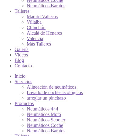
Neumáticos Coche
Neumáticos Baratos
Talleres
Madrid Vallecas
Villalba
Chinchón
Alcalá de Henares
Valencia
Más Talleres
Galería
Videos
Blog
Contácto
Inicio
Servicios
Alineación de neumáticos
Lavado de coches ecológicos
arreglar un pinchazo
Productos
Neumáticos 4×4
Neumáticos Moto
Neumáticos Scooter
Neumáticos Coche
Neumáticos Baratos