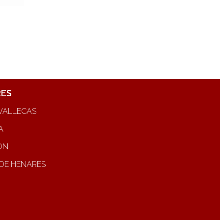
RES
VALLECAS
A
ON
DE HENARES