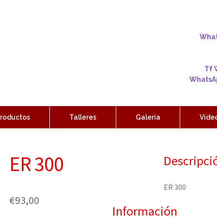
Whats
Tf 
WhatsAp
roductos
Talleres
Galería
Vide
ER 300
Descripci
ER 300
€
93,00
Información