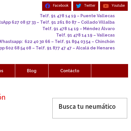
Facebook
Twitter
Youtube
Telf. 91 478 14 19 – Puente Vallecas
App 627 08 57 33 – Telf. 91 261 80 87 – Collado Villalba
Telf. 91 478 14 19 – Méndez Álvaro
Telf. 91 478 14 19 – Vallecas
Whastsapp: 622 40 30 66 – Telf. 91 894 03 54 – Chinchón
p 602 68 54 08 – Telf. 91 877 47 47 – Alcalá de Henares
os
Blog
Contácto
ón
Busca tu neumático