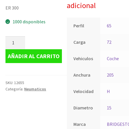
adicional
ER 300
1000 disponibles
Perfil
65
Carga
72
AÑADIR AL CARRITO
Vehiculos
Coche
Anchura
205
SKU:
12655
Categoría:
Neumaticos
Velocidad
H
Diametro
15
Marca
BRIDGEST