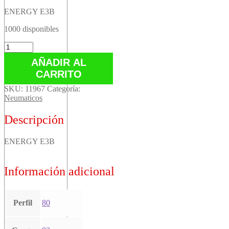
ENERGY E3B
1000 disponibles
ENERGY
E3B
AÑADIR AL
cantidad
CARRITO
SKU:
11967
Categoría:
Neumaticos
Descripción
ENERGY E3B
Información adicional
Perfil
80