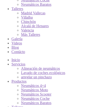
Neumáticos Coche
Neumáticos Baratos
Talleres
Madrid Vallecas
Villalba
Chinchón
Alcalá de Henares
Valencia
Más Talleres
Galería
Videos
Blog
Contácto
Inicio
Servicios
Alineación de neumáticos
Lavado de coches ecológicos
arreglar un pinchazo
Productos
Neumáticos 4×4
Neumáticos Moto
Neumáticos Scooter
Neumáticos Coche
Neumáticos Baratos