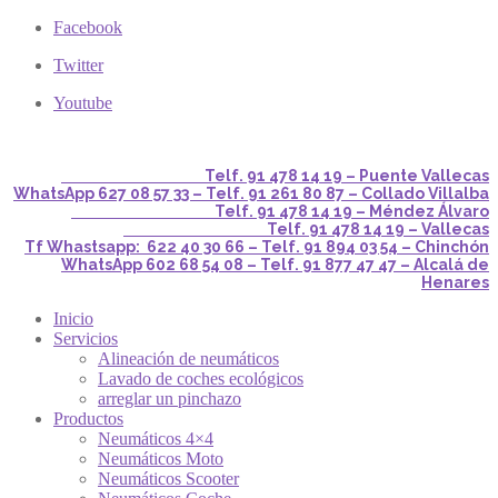
Facebook
Twitter
Youtube
Telf. 91 478 14 19 – Puente Vallecas
WhatsApp 627 08 57 33 – Telf. 91 261 80 87 – Collado Villalba
Telf. 91 478 14 19 – Méndez Álvaro
Telf. 91 478 14 19 – Vallecas
Tf Whastsapp: 622 40 30 66 – Telf. 91 894 03 54 – Chinchón
WhatsApp 602 68 54 08 – Telf. 91 877 47 47 – Alcalá de
Henares
Inicio
Servicios
Alineación de neumáticos
Lavado de coches ecológicos
arreglar un pinchazo
Productos
Neumáticos 4×4
Neumáticos Moto
Neumáticos Scooter