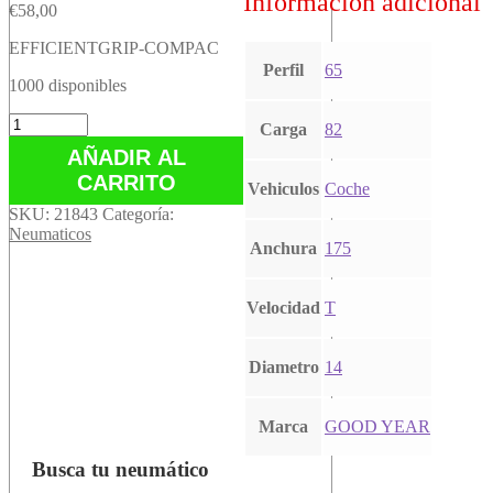
Información adicional
€
58,00
EFFICIENTGRIP-COMPAC
Perfil
65
1000 disponibles
EFFICIENTGRIP-
Carga
82
COMPAC
AÑADIR AL
cantidad
CARRITO
Vehiculos
Coche
SKU:
21843
Categoría:
Neumaticos
Anchura
175
Velocidad
T
Diametro
14
Marca
GOOD YEAR
Busca tu neumático