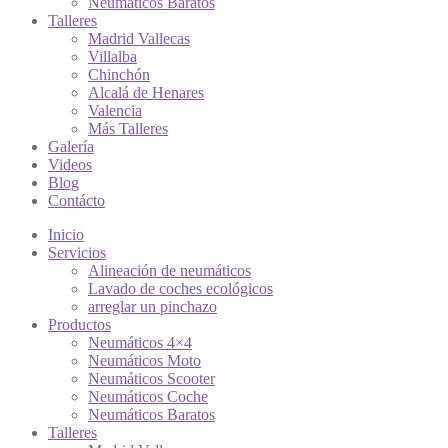
Neumáticos Baratos
Talleres
Madrid Vallecas
Villalba
Chinchón
Alcalá de Henares
Valencia
Más Talleres
Galería
Videos
Blog
Contácto
Inicio
Servicios
Alineación de neumáticos
Lavado de coches ecológicos
arreglar un pinchazo
Productos
Neumáticos 4×4
Neumáticos Moto
Neumáticos Scooter
Neumáticos Coche
Neumáticos Baratos
Talleres