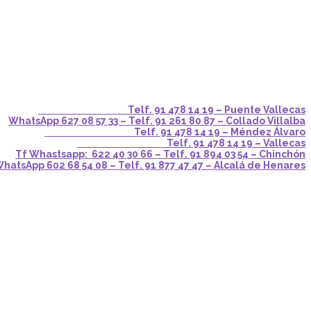
Telf. 91 478 14 19 – Puente Vallecas
WhatsApp 627 08 57 33 – Telf. 91 261 80 87 – Collado Villalba
Telf. 91 478 14 19 – Méndez Álvaro
Telf. 91 478 14 19 – Vallecas
Tf Whastsapp: 622 40 30 66 – Telf. 91 894 03 54 – Chinchón
hatsApp 602 68 54 08 – Telf. 91 877 47 47 – Alcalá de Henares