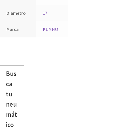
Diametro
17
Marca
KUMHO
Bus
ca
tu
neu
mát
ico