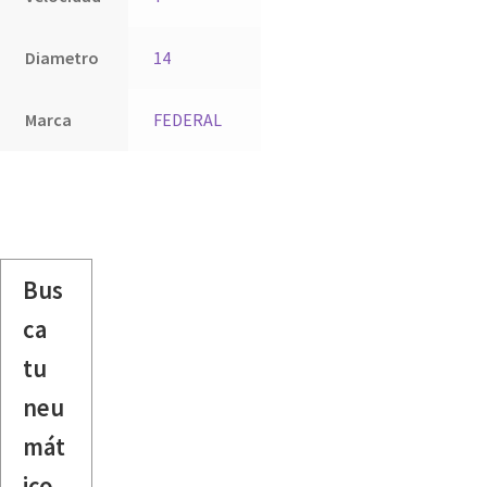
Diametro
14
Marca
FEDERAL
Bus
ca
tu
neu
mát
ico