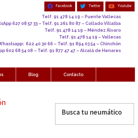
Facebook
Twitter
Youtube
Telf. 91 478 14 19 – Puente Vallecas
App 627 08 57 33 – Telf. 91 261 80 87 – Collado Villalba
Telf. 91 478 14 19 – Méndez Álvaro
Telf. 91 478 14 19 – Vallecas
Whastsapp: 622 40 30 66 – Telf. 91 894 03 54 – Chinchón
p 602 68 54 08 – Telf. 91 877 47 47 – Alcalá de Henares
os
Blog
Contácto
ón
Busca tu neumático