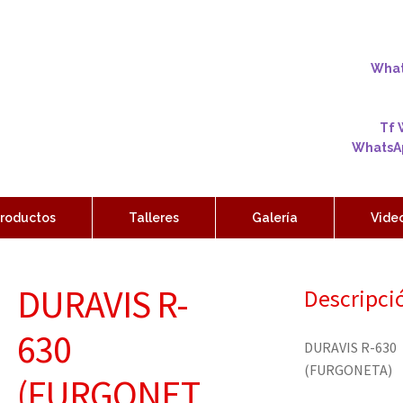
Whats
Tf 
WhatsAp
roductos
Talleres
Galería
Vide
DURAVIS R-
Descripci
630
DURAVIS R-630
(FURGONETA)
(FURGONET