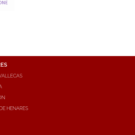
ONE
RES
VALLECAS
A
ON
DE HENARES