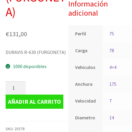
Información
A)
adicional
€
131,00
Perfil
75
Carga
78
DURAVIS R-630 (FURGONETA)
1000 disponibles
Vehiculos
4×4
Anchura
175
AÑADIR AL CARRITO
Velocidad
T
Diametro
14
SKU:
25578