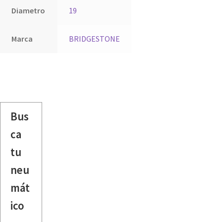
Diametro
19
Marca
BRIDGESTONE
Bus
ca
tu
neu
mát
ico