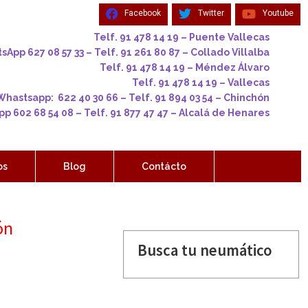
Facebook
Twitter
Youtube
Telf. 91 478 14 19 – Puente Vallecas
App 627 08 57 33 – Telf. 91 261 80 87 – Collado Villalba
Telf. 91 478 14 19 – Méndez Álvaro
Telf. 91 478 14 19 – Vallecas
Whastsapp: 622 40 30 66 – Telf. 91 894 03 54 – Chinchón
p 602 68 54 08 – Telf. 91 877 47 47 – Alcalá de Henares
os
Blog
Contácto
ón
Busca tu neumático