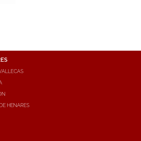
RES
VALLECAS
A
ON
DE HENARES