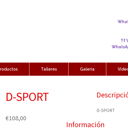
Whats
Tf 
WhatsAp
roductos
Talleres
Galería
Vide
D-SPORT
Descripci
D-SPORT
€
108,00
Información