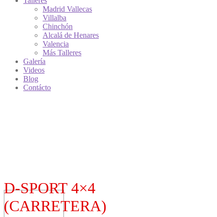
Talleres
Madrid Vallecas
Villalba
Chinchón
Alcalá de Henares
Valencia
Más Talleres
Galería
Videos
Blog
Contácto
D-SPORT 4×4
(CARRETERA)