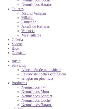
Neumáticos Coche
Neumáticos Baratos
Talleres
Madrid Vallecas
Villalba
Chinchón
Alcalá de Henares
Valencia
Más Talleres
Galería
Videos
Blog
Contácto
Inicio
Servicios
Alineación de neumáticos
Lavado de coches ecológicos
arreglar un pinchazo
Productos
Neumáticos 4×4
Neumáticos Moto
Neumáticos Scooter
Neumáticos Coche
Neumáticos Baratos