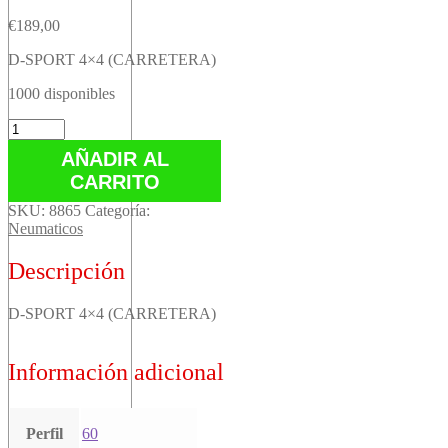
€
189,00
D-SPORT 4×4 (CARRETERA)
1000 disponibles
D-
SPORT
AÑADIR AL
4x4
CARRITO
(CARRETERA)
cantidad
SKU:
8865
Categoría:
Neumaticos
Descripción
D-SPORT 4×4 (CARRETERA)
Información adicional
Perfil
60