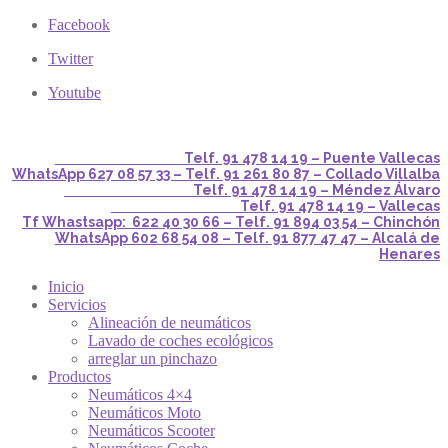
Facebook
Twitter
Youtube
Telf. 91 478 14 19 – Puente Vallecas
WhatsApp 627 08 57 33 – Telf. 91 261 80 87 – Collado Villalba
Telf. 91 478 14 19 – Méndez Álvaro
Telf. 91 478 14 19 – Vallecas
Tf Whastsapp: 622 40 30 66 – Telf. 91 894 03 54 – Chinchón
WhatsApp 602 68 54 08 – Telf. 91 877 47 47 – Alcalá de
Henares
Inicio
Servicios
Alineación de neumáticos
Lavado de coches ecológicos
arreglar un pinchazo
Productos
Neumáticos 4×4
Neumáticos Moto
Neumáticos Scooter