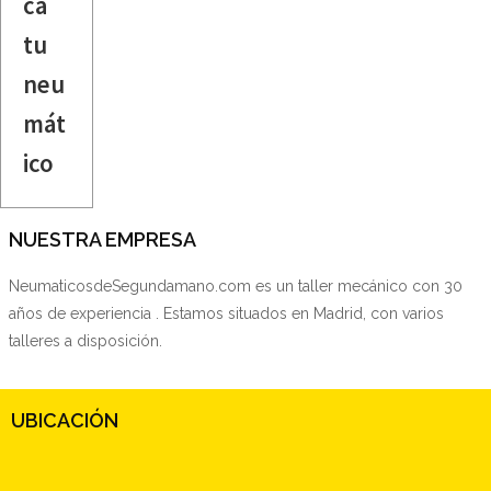
ca
tu
neu
mát
ico
NUESTRA EMPRESA
NeumaticosdeSegundamano.com es un taller mecánico con 30
años de experiencia . Estamos situados en Madrid, con varios
talleres a disposición.
UBICACIÓN