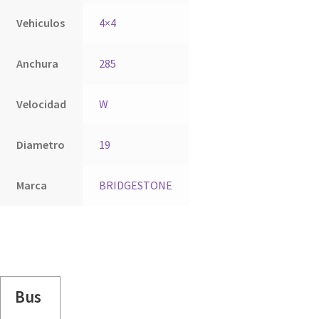
Vehiculos
4×4
Anchura
285
Velocidad
W
Diametro
19
Marca
BRIDGESTONE
Bus