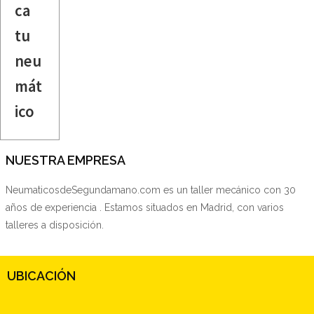
ca
tu
neu
mát
ico
NUESTRA EMPRESA
NeumaticosdeSegundamano.com es un taller mecánico con 30
años de experiencia . Estamos situados en Madrid, con varios
talleres a disposición.
UBICACIÓN