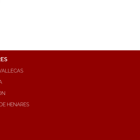
RES
VALLECAS
A
ON
DE HENARES