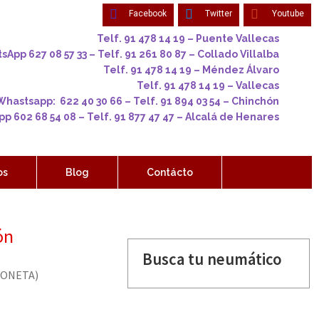
Facebook
Twitter
Youtube
Telf. 91 478 14 19 – Puente Vallecas
App 627 08 57 33 – Telf. 91 261 80 87 – Collado Villalba
Telf. 91 478 14 19 – Méndez Álvaro
Telf. 91 478 14 19 – Vallecas
Whastsapp: 622 40 30 66 – Telf. 91 894 03 54 – Chinchón
p 602 68 54 08 – Telf. 91 877 47 47 – Alcalá de Henares
os
Blog
Contácto
ón
Busca tu neumático
ONETA)