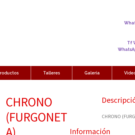
Whats
Tf 
WhatsAp
roductos
Talleres
Galería
Vide
CHRONO
Descripci
(FURGONET
CHRONO (FURG
A)
Información