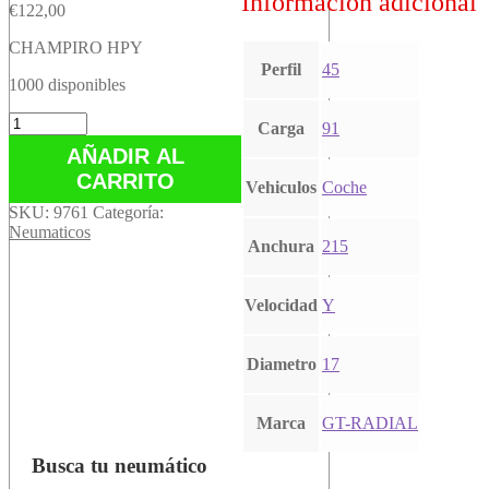
Información adicional
€
122,00
CHAMPIRO HPY
Perfil
45
1000 disponibles
CHAMPIRO
Carga
91
HPY
AÑADIR AL
cantidad
CARRITO
Vehiculos
Coche
SKU:
9761
Categoría:
Neumaticos
Anchura
215
Velocidad
Y
Diametro
17
Marca
GT-RADIAL
Busca tu neumático