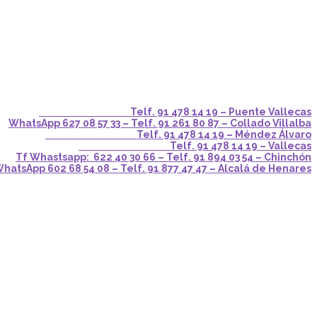
Telf. 91 478 14 19 – Puente Vallecas
WhatsApp 627 08 57 33 – Telf. 91 261 80 87 – Collado Villalba
Telf. 91 478 14 19 – Méndez Álvaro
Telf. 91 478 14 19 – Vallecas
Tf Whastsapp: 622 40 30 66 – Telf. 91 894 03 54 – Chinchón
hatsApp 602 68 54 08 – Telf. 91 877 47 47 – Alcalá de Henares