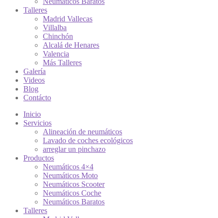
Neumáticos Baratos
Talleres
Madrid Vallecas
Villalba
Chinchón
Alcalá de Henares
Valencia
Más Talleres
Galería
Videos
Blog
Contácto
Inicio
Servicios
Alineación de neumáticos
Lavado de coches ecológicos
arreglar un pinchazo
Productos
Neumáticos 4×4
Neumáticos Moto
Neumáticos Scooter
Neumáticos Coche
Neumáticos Baratos
Talleres