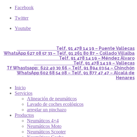
Facebook
Twitter
Youtube
Telf. 91 478 14 19 – Puente Vallecas
WhatsApp 627 08 57 33 – Telf. 91 261 80 87 – Collado Villalba
Telf. 91 478 14 19 – Méndez Álvaro
Telf. 91 478 14 19 – Vallecas
Tf Whastsapp: 622 40 30 66 – Telf. 91 894 03 54 – Chinchón
WhatsApp 602 68 54 08 – Telf. 91 877 47 47 – Alcalá de
Henares
Inicio
Servicios
Alineación de neumáticos
Lavado de coches ecológicos
arreglar un pinchazo
Productos
Neumáticos 4×4
Neumáticos Moto
Neumáticos Scooter