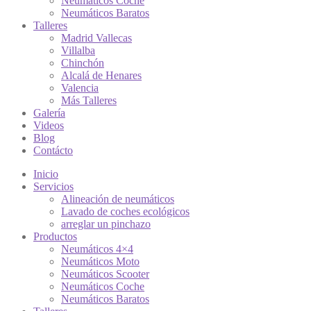
Neumáticos Coche
Neumáticos Baratos
Talleres
Madrid Vallecas
Villalba
Chinchón
Alcalá de Henares
Valencia
Más Talleres
Galería
Videos
Blog
Contácto
Inicio
Servicios
Alineación de neumáticos
Lavado de coches ecológicos
arreglar un pinchazo
Productos
Neumáticos 4×4
Neumáticos Moto
Neumáticos Scooter
Neumáticos Coche
Neumáticos Baratos