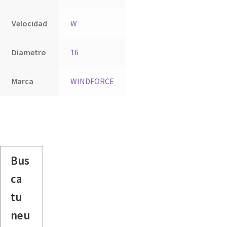
Velocidad
W
Diametro
16
Marca
WINDFORCE
Bus
ca
tu
neu