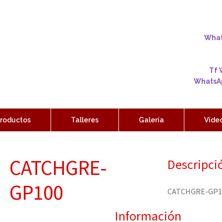
Whats
Tf 
WhatsAp
roductos
Talleres
Galería
Vide
CATCHGRE-
Descripci
GP100
CATCHGRE-GP1
Información