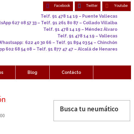
Facebook
Twitter
Youtube
Telf. 91 478 14 19 – Puente Vallecas
App 627 08 57 33 – Telf. 91 261 80 87 – Collado Villalba
Telf. 91 478 14 19 – Méndez Álvaro
Telf. 91 478 14 19 – Vallecas
Whastsapp: 622 40 30 66 – Telf. 91 894 03 54 – Chinchón
p 602 68 54 08 – Telf. 91 877 47 47 – Alcalá de Henares
os
Blog
Contácto
ón
Busca tu neumático
00