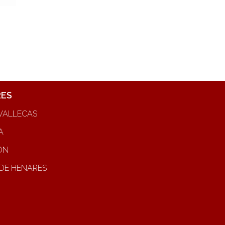
RES
VALLECAS
A
ON
DE HENARES