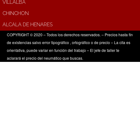
VILLALBA
CHINCHON
ALCALA DE HENARES
COPYRIGHT © 2020 – Todos los derechos reservados. – Precios hasta fin
de existencias salvo error tipográfico , ortográfico o de precio – La cita es
orientativa, puede variar en función del trabajo – El jefe de taller te
aclarará el precio del neumático que buscas.