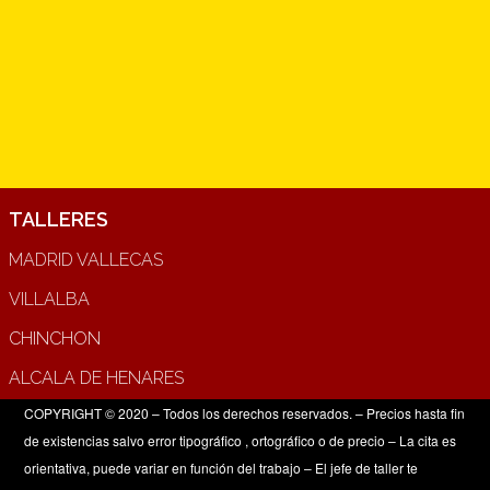
TALLERES
MADRID VALLECAS
VILLALBA
CHINCHON
ALCALA DE HENARES
COPYRIGHT © 2020 – Todos los derechos reservados. – Precios hasta fin
de existencias salvo error tipográfico , ortográfico o de precio – La cita es
orientativa, puede variar en función del trabajo – El jefe de taller te