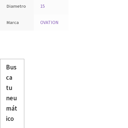
Diametro
15
Marca
OVATION
Bus
ca
tu
neu
mát
ico