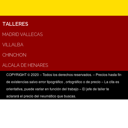
TALLERES
MADRID VALLECAS
VILLALBA
CHINCHON
ALCALA DE HENARES
COPYRIGHT © 2020 – Todos los derechos reservados. – Precios hasta fin
de existencias salvo error tipográfico , ortográfico o de precio – La cita es
orientativa, puede variar en función del trabajo – El jefe de taller te
aclarará el precio del neumático que buscas.