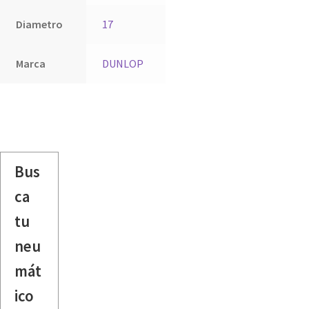
Diametro
17
Marca
DUNLOP
Bus
ca
tu
neu
mát
ico