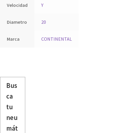
Velocidad
Y
Diametro
20
Marca
CONTINENTAL
Bus
ca
tu
neu
mát