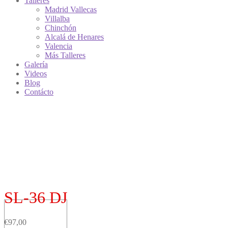
Talleres
Madrid Vallecas
Villalba
Chinchón
Alcalá de Henares
Valencia
Más Talleres
Galería
Videos
Blog
Contácto
SL-36 DJ
€
97,00