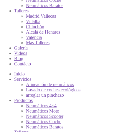
Neumáticos Coche
Neumáticos Baratos
Talleres
Madrid Vallecas
Villalba
Chinchón
Alcalá de Henares
Valencia
Más Talleres
Galería
Videos
Blog
Contácto
Inicio
Servicios
Alineación de neumáticos
Lavado de coches ecológicos
arreglar un pinchazo
Productos
Neumáticos 4×4
Neumáticos Moto
Neumáticos Scooter
Neumáticos Coche
Neumáticos Baratos