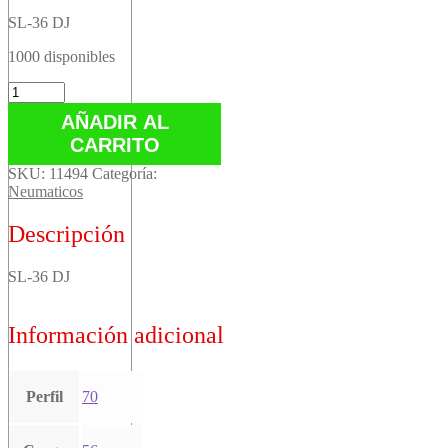
SL-36 DJ
1000 disponibles
SL-
36
AÑADIR AL
DJ
CARRITO
cantidad
SKU:
11494
Categoría:
Neumaticos
Descripción
SL-36 DJ
Información adicional
Perfil
70