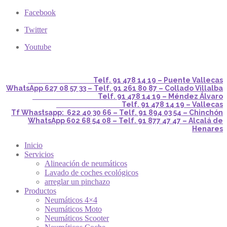
Facebook
Twitter
Youtube
Telf. 91 478 14 19 – Puente Vallecas
WhatsApp 627 08 57 33 – Telf. 91 261 80 87 – Collado Villalba
Telf. 91 478 14 19 – Méndez Álvaro
Telf. 91 478 14 19 – Vallecas
Tf Whastsapp: 622 40 30 66 – Telf. 91 894 03 54 – Chinchón
WhatsApp 602 68 54 08 – Telf. 91 877 47 47 – Alcalá de
Henares
Inicio
Servicios
Alineación de neumáticos
Lavado de coches ecológicos
arreglar un pinchazo
Productos
Neumáticos 4×4
Neumáticos Moto
Neumáticos Scooter