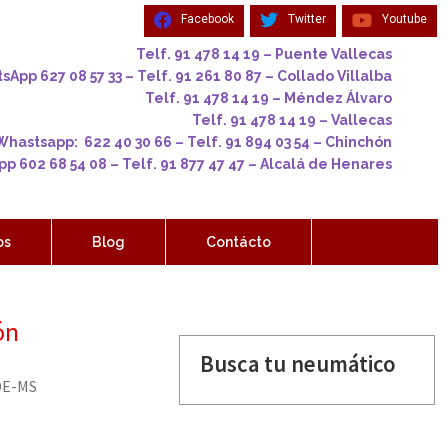
Facebook
Twitter
Youtube
Telf. 91 478 14 19 – Puente Vallecas
App 627 08 57 33 – Telf. 91 261 80 87 – Collado Villalba
Telf. 91 478 14 19 – Méndez Álvaro
Telf. 91 478 14 19 – Vallecas
Whastsapp: 622 40 30 66 – Telf. 91 894 03 54 – Chinchón
p 602 68 54 08 – Telf. 91 877 47 47 – Alcalá de Henares
os
Blog
Contácto
ón
Busca tu neumático
DE-MS