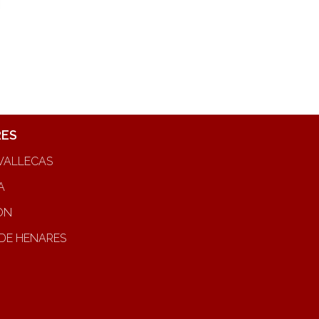
RES
VALLECAS
A
ON
DE HENARES