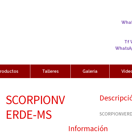
Whats
Tf 
WhatsAp
roductos
Talleres
Galería
Vide
SCORPIONV
Descripci
ERDE-MS
SCORPIONVER
Información