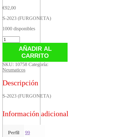
€
92,00
S-2023 (FURGONETA)
1000 disponibles
S-
2023
AÑADIR AL
(FURGONETA)
CARRITO
cantidad
SKU:
10758
Categoría:
Neumaticos
Descripción
S-2023 (FURGONETA)
Información adicional
Perfil
99