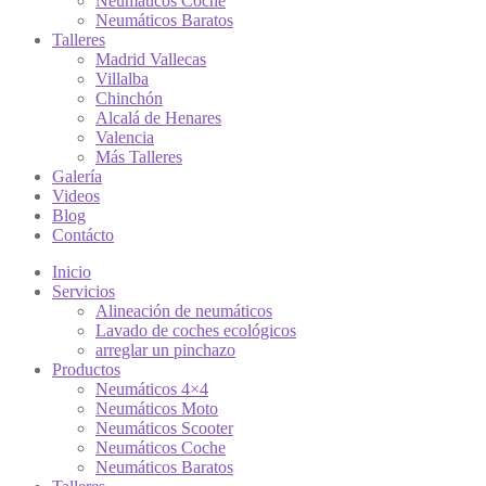
Neumáticos Coche
Neumáticos Baratos
Talleres
Madrid Vallecas
Villalba
Chinchón
Alcalá de Henares
Valencia
Más Talleres
Galería
Videos
Blog
Contácto
Inicio
Servicios
Alineación de neumáticos
Lavado de coches ecológicos
arreglar un pinchazo
Productos
Neumáticos 4×4
Neumáticos Moto
Neumáticos Scooter
Neumáticos Coche
Neumáticos Baratos