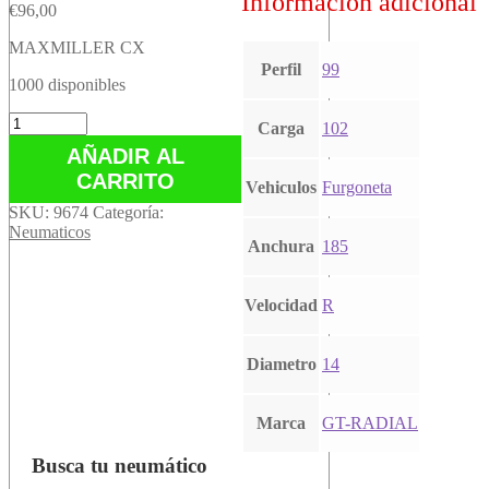
Información adicional
€
96,00
MAXMILLER CX
Perfil
99
1000 disponibles
MAXMILLER
Carga
102
CX
AÑADIR AL
cantidad
CARRITO
Vehiculos
Furgoneta
SKU:
9674
Categoría:
Neumaticos
Anchura
185
Velocidad
R
Diametro
14
Marca
GT-RADIAL
Busca tu neumático