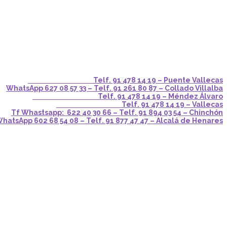
Telf. 91 478 14 19 – Puente Vallecas
WhatsApp 627 08 57 33 – Telf. 91 261 80 87 – Collado Villalba
Telf. 91 478 14 19 – Méndez Álvaro
Telf. 91 478 14 19 – Vallecas
Tf Whastsapp: 622 40 30 66 – Telf. 91 894 03 54 – Chinchón
hatsApp 602 68 54 08 – Telf. 91 877 47 47 – Alcalá de Henares