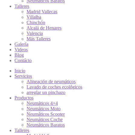
Neumáticos Baratos
Talleres
Madrid Vallecas
Villalba
Chinchón
Alcalá de Henares
Valencia
Más Talleres
Galería
Videos
Blog
Contácto
Inicio
Servicios
Alineación de neumáticos
Lavado de coches ecológicos
arreglar un pinchazo
Productos
Neumáticos 4×4
Neumáticos Moto
Neumáticos Scooter
Neumáticos Coche
Neumáticos Baratos
Talleres