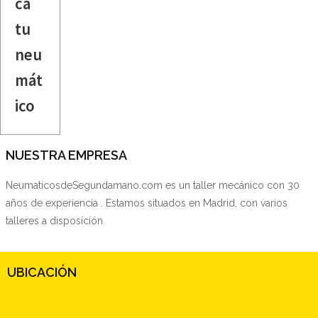
ca
tu
neu
mát
ico
NUESTRA EMPRESA
NeumaticosdeSegundamano.com es un taller mecánico con 30
años de experiencia . Estamos situados en Madrid, con varios
talleres a disposición.
UBICACIÓN