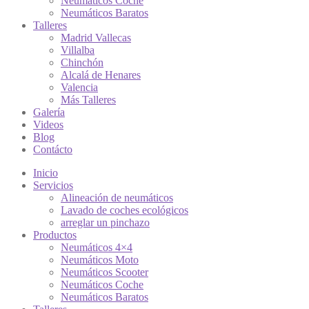
Neumáticos Coche
Neumáticos Baratos
Talleres
Madrid Vallecas
Villalba
Chinchón
Alcalá de Henares
Valencia
Más Talleres
Galería
Videos
Blog
Contácto
Inicio
Servicios
Alineación de neumáticos
Lavado de coches ecológicos
arreglar un pinchazo
Productos
Neumáticos 4×4
Neumáticos Moto
Neumáticos Scooter
Neumáticos Coche
Neumáticos Baratos