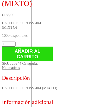
(MIXTO)
€
185,00
LATITUDE CROSS 4×4
(MIXTO)
1000 disponibles
LATITUDE
CROSS
AÑADIR AL
4x4
CARRITO
(MIXTO)
cantidad
SKU:
26244
Categoría:
Neumaticos
Descripción
LATITUDE CROSS 4×4 (MIXTO)
Información adicional