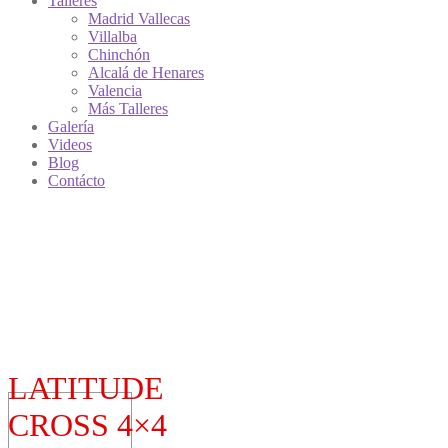
Talleres
Madrid Vallecas
Villalba
Chinchón
Alcalá de Henares
Valencia
Más Talleres
Galería
Videos
Blog
Contácto
LATITUDE
CROSS 4×4