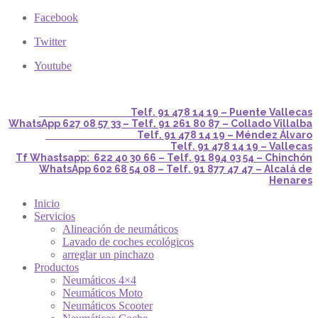
Facebook
Twitter
Youtube
Telf. 91 478 14 19 – Puente Vallecas
WhatsApp 627 08 57 33 – Telf. 91 261 80 87 – Collado Villalba
Telf. 91 478 14 19 – Méndez Álvaro
Telf. 91 478 14 19 – Vallecas
Tf Whastsapp: 622 40 30 66 – Telf. 91 894 03 54 – Chinchón
WhatsApp 602 68 54 08 – Telf. 91 877 47 47 – Alcalá de
Henares
Inicio
Servicios
Alineación de neumáticos
Lavado de coches ecológicos
arreglar un pinchazo
Productos
Neumáticos 4×4
Neumáticos Moto
Neumáticos Scooter